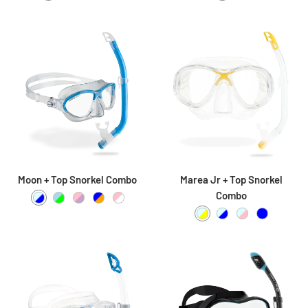
Moon + Top Snorkel Combo
Marea Jr + Top Snorkel
Combo
Clear / Blue
Light Blue / Lime
Pink / Lilac
Blue / Orange
Pink / White
Clear / Yellow
Clear / Blue
Clear / Pink
Blue