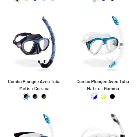
Black / Black
Clear / Yellow
Clear / Blue
Clear / Aquamarine
Clear / Pink
Clear / Aquamarine
Black / Blue
Black
Combo Plongée Avec Tuba
Combo Plongée Avec Tuba
Metis + Corsica
Matrix + Gamma
Black / Camo Blue
Black / Camo Black
Black / Camo Green
Clear / Blue
Clear / Yellow
Black / Blac