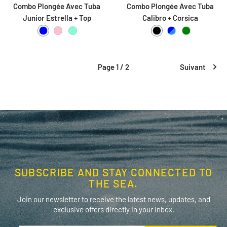
Combo Plongée Avec Tuba
Combo Plongée Avec Tuba
Junior Estrella + Top
Calibro + Corsica
Blue
Pink
Aquamarine
Black
Blue / Blue Metal
Green
Page 1 / 2
Suivant
SUBSCRIBE AND STAY CONNECTED TO
THE SEA.
Join our newsletter to receive the latest news, updates, and
exclusive offers directly in your inbox.