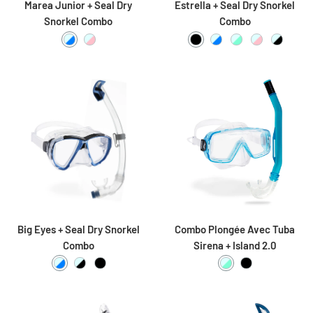
Marea Junior + Seal Dry
Estrella + Seal Dry Snorkel
Snorkel Combo
Combo
Clear / Azure
Clear / Pink
Black / Black
Clear / Azure
Clear / Aquamari
Clear / Pink
Clear / 
Big Eyes + Seal Dry Snorkel
Combo Plongée Avec Tuba
Combo
Sirena + Island 2.0
Clear / Azure
Clear / Black
Black / Black
Clear / Aquamarine
Black