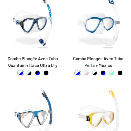
Combo Plongée Avec Tuba
Combo Plongée Avec Tuba
Quantum + Itaca Ultra Dry
Perla + Mexico
Clear / Blue
Clear / Black
Black / Blue
Black / Black
Clear / Blue
Clear / Pink
Clear / Black
Black / Blue
Clear / A
Black