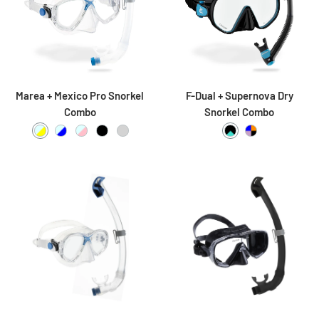
Marea + Mexico Pro Snorkel
F-Dual + Supernova Dry
Combo
Snorkel Combo
Clear / Yellow
Clear / Blue
Clear / Pink
Black / Black
Assorted
Black / Turquoise /
Black / Lilac /