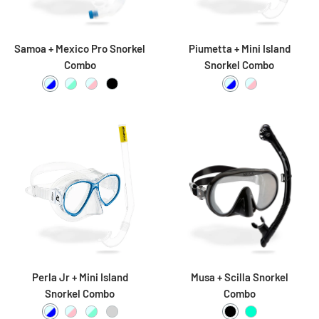
Samoa + Mexico Pro Snorkel
Piumetta + Mini Island
Combo
Snorkel Combo
Clear / Blue
Clear / Aquamarine
Clear / Pink
Black / Black
Clear / Blue
Clear / Pink
Perla Jr + Mini Island
Musa + Scilla Snorkel
Snorkel Combo
Combo
Clear / Blue
Clear / Pink
Clear / Aquamarine
Assorted
Black
Aqua Green