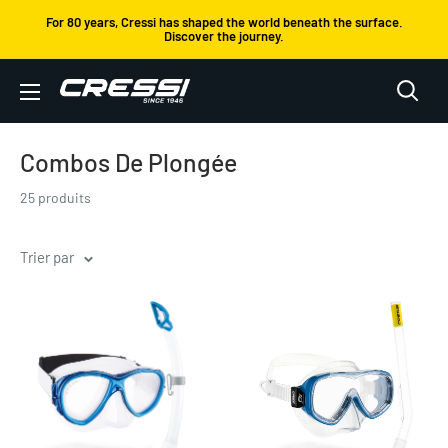
Passer
For 80 years, Cressi has shaped the world beneath the surface.
Discover the journey.
au
contenu
Cressi
Combos De Plongée
25 produits
Trier par